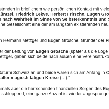
tanden in brieflichem wie persönlichen Kontakt mit vie
üntzel
,
Friedrich Lekve
,
Herbert Fritsche
,
Eugen Gr
e nach Wahrheit im Sinne von Selbsterkenntnis und 
he Gesellschaft eine der am längsten existierenden ne
n Hermann Metzger und Eugen Grosche, Gründer der
F
er der Leitung von
Eugen Grosche
(später als die Loge 
er, gaben sich beide nach außen eine Vereinsstruktur u
 Saturni Schweiz an und beide waren sich am Anfang in 
 aller magisch tätigen Kreise
(…).“
ls aber die herrschenden finanziellen Sorgen des Euge
 schleppend, eine ganze Anzahl ist wieder abgesprungen 