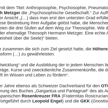
mit dem Titel: Anthroposophie, Psychosophie, Pneumato
h Metzger
die „Psychosophische Gesellschaft.“ Zur Au
i der Ansicht „(…) dass man erst den untersten Grad erf
ese Bestrebung ihrer Aufgabe gelöst habe, die Menschen 
n die drei Stufen auf dem Weg zur Theosophie. Wie die 
 der ehemalige Theosoph Hermann Metzger. Eine echte A
sheit über die Seele)“ bieten.
 zusammen die sich zum Ziel gesetzt hatte, die
Höhere
nsform (…) zu gewährleisten.
icklung“ und die Ausbildung der in jedem Menschen lie
räge, Kurse und zweckdienliche Zusammenkünfte, die den
aft im Wissen und Leben zu fördern“.
der Jahre ebenso als Schweizer Dachverband für den
OT
erung des Buches „Gargantua und Pantagruel“ des als Ar
 spanischen
Rosenkreuzer FRA
(Fraternitas Rosicrucia
 fortgeführt durch
Leopold Engel
) und die
GKK
(Gnostis