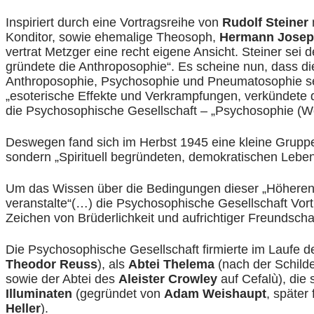
Inspiriert durch eine Vortragsreihe von
Rudolf Steiner
Konditor, sowie ehemalige Theosoph,
Hermann Josep
vertrat Metzger eine recht eigene Ansicht. Steiner se
gründete die Anthroposophie“. Es scheine nun, dass di
Anthroposophie, Psychosophie und Pneumatosophie seie
„esoterische Effekte und Verkrampfungen, verkündete
die Psychosophische Gesellschaft – „Psychosophie (Wei
Deswegen fand sich im Herbst 1945 eine kleine Gruppe
sondern „Spirituell begründeten, demokratischen Lebe
Um das Wissen über die Bedingungen dieser „Höherentw
veranstalte“(…) die Psychosophische Gesellschaft Vort
Zeichen von Brüderlichkeit und aufrichtiger Freundsch
Die Psychosophische Gesellschaft firmierte im Laufe 
Theodor Reuss
), als
Abtei Thelema
(nach der Schild
sowie der Abtei des
Aleister Crowley
auf Cefalù), die
Illuminaten
(gegründet von
Adam Weishaupt
, später
Heller
).