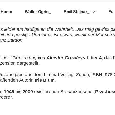
Home
Walter Ogris_
Emil Stejnar_
Fr
as leider am häufigsten die Wahrheit. Das mag gewiss par
eit und geistige Unreinheit ist etwas, womit der Mensch 
ranz Bardon
seiner Übersetzung von
Aleister Crowleys
Liber 4
, das 
ension dargestellt.
Erstausgabe aus dem Limmat Verlag, Zürich, ISBN: 978-
haffenden Autorin
Iris Blum
.
on
1945
bis
2009
existierende Schweizerische „
Psychoso
derer.