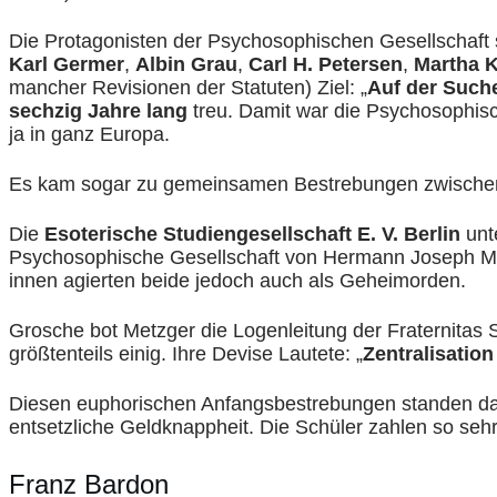
Die Protagonisten der Psychosophischen Gesellschaft s
Karl Germer
,
Albin Grau
,
Carl H. Petersen
,
Martha K
mancher Revisionen der Statuten) Ziel: „
Auf der Such
sechzig Jahre lang
treu. Damit war die Psychosophisc
ja in ganz Europa.
Es kam sogar zu gemeinsamen Bestrebungen zwische
Die
Esoterische Studiengesellschaft E. V. Berlin
unt
Psychosophische Gesellschaft von Hermann Joseph Metzg
innen agierten beide jedoch auch als Geheimorden.
Grosche bot Metzger die Logenleitung der Fraternitas
größtenteils einig. Ihre Devise Lautete: „
Zentralisation
Diesen euphorischen Anfangsbestrebungen standen dama
entsetzliche Geldknappheit. Die Schüler zahlen so sehr
Franz Bardon