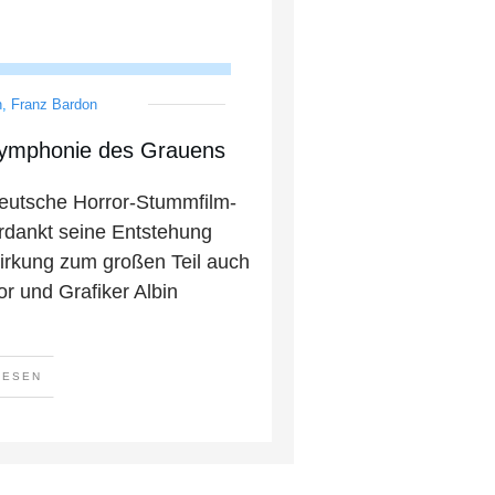
n
,
Franz Bardon
Symphonie des Grauens
eutsche Horror-Stummfilm-
erdankt seine Entstehung
rkung zum großen Teil auch
r und Grafiker Albin
LESEN