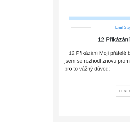
Emil Ste
12 Přikázán
12 Přikázání Moji přátelé 
jsem se rozhodl znovu promlu
pro to vážný důvod:
LESE