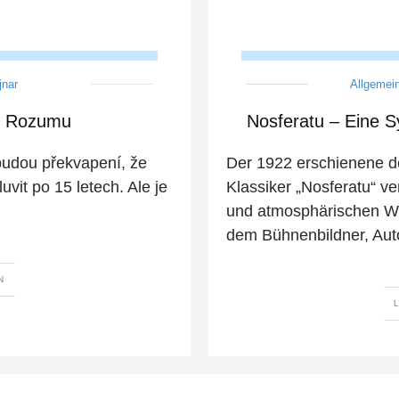
jnar
Allgemei
í Rozumu
Nosferatu – Eine 
budou překvapení, že
Der 1922 erschienene d
vit po 15 letech. Ale je
Klassiker „Nosferatu“ v
und atmosphärischen Wi
dem Bühnenbildner, Auto
N