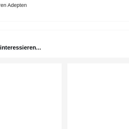
ren Adepten
nteressieren...