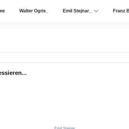
me
Walter Ogris_
Emil Stejnar_
Franz 
ssieren...
Emil Stejnar