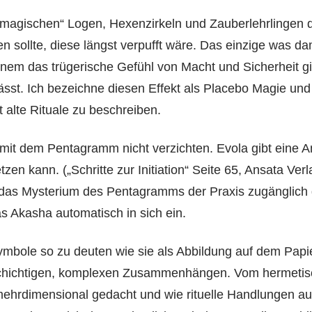
„magischen“ Logen, Hexenzirkeln und Zauberlehrlingen d
sollte, diese längst verpufft wäre. Das einzige was dami
nem das trügerische Gefühl von Macht und Sicherheit gib
ässt. Ich bezeichne diesen Effekt als Placebo Magie un
 alte Rituale zu beschreiben.
mit dem Pentagramm nicht verzichten. Evola gibt eine A
en kann. („Schritte zur Initiation“ Seite 65, Ansata Ver
 das Mysterium des Pentagramms der Praxis zugänglich 
as Akasha automatisch in sich ein.
mbole so zu deuten wie sie als Abbildung auf dem Papie
lschichtigen, komplexen Zusammenhängen. Vom hermeti
ehrdimensional gedacht und wie rituelle Handlungen a